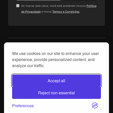
Ao marcar esta caixa, você está aceitando nossos
Política
.
de Privacidade
e nossa
Termos e Condições
We use cookies on our site to enhance your user
experience, provide personalized content, and
analyze our traffic.
© 2025, proGrow, S.A. Todos os Direitos Reservados
Accept all
Produtech R3
DIH Automotive
Reject non-essential
Preferences