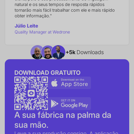
natural e os seus tempos de resposta rápidos
tornarão mais fácil trabalhar com ele e mais rápido
obter informação."
Júlio Leite
Quality Manager at Wedrone
+5k
Downloads
DOWNLOAD GRATUITO
A sua fábrica na palma da
sua mão.
Leve a sua produção consigo. A aplicação