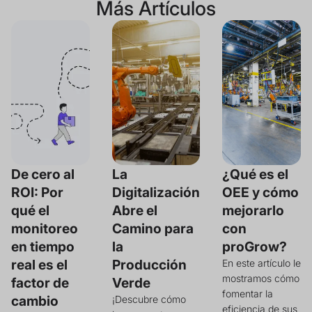
Más Artículos
De cero al
La
¿Qué es el
ROI: Por
Digitalización
OEE y cómo
qué el
Abre el
mejorarlo
monitoreo
Camino para
con
en tiempo
la
proGrow?
real es el
Producción
En este artículo le
mostramos cómo
factor de
Verde
fomentar la
cambio
¡Descubre cómo
eficiencia de sus