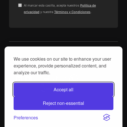
Al marcar esta casilla, acepta nuestros
Política de
.
privacidad
y nuestra
Términos y Condiciones
We use cookies on our site to enhance your user
experience, provide personalized content, and
analyze our traffic.
© 2025, proGrow S.A. Todos los derechos reservados
Accept all
Produtech R3
DIH Automotive
Reject non-essential
Preferences