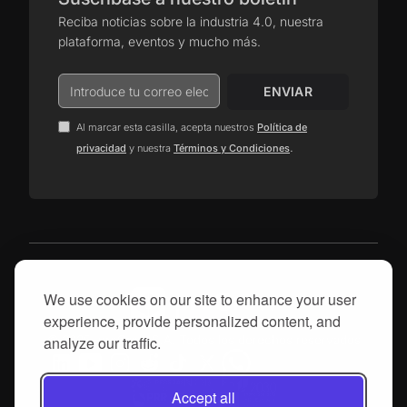
Reciba noticias sobre la industria 4.0, nuestra
plataforma, eventos y mucho más.
Al marcar esta casilla, acepta nuestros
Política de
.
privacidad
y nuestra
Términos y Condiciones
We use cookies on our site to enhance your user
experience, provide personalized content, and
© 2025, proGrow S.A. Todos los derechos reservados
analyze our traffic.
Accept all