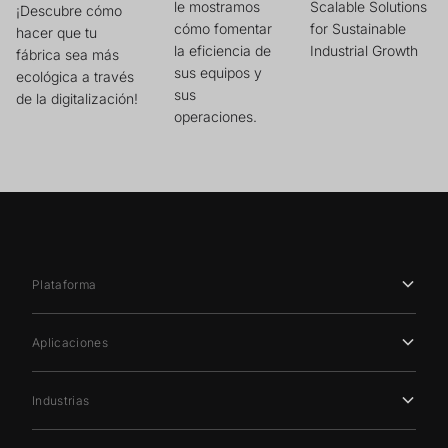
le mostramos
Scalable Solutions
¡Descubre cómo
cómo fomentar
for Sustainable
hacer que tu
la eficiencia de
Industrial Growth
fábrica sea más
sus equipos y
ecológica a través
sus
de la digitalización!
operaciones.
Plataforma
Aplicaciones
Industrias