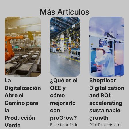
Más Artículos
La
¿Qué es el
Shopfloor
Digitalización
OEE y
Digitalization
Abre el
cómo
and ROI:
Camino para
mejorarlo
accelerating
la
con
sustainable
Producción
proGrow?
growth
Verde
En este artículo
Pilot Projects and