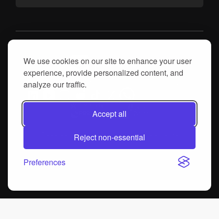
We use cookies on our site to enhance your user
experience, provide personalized content, and
analyze our traffic.
© 2025, proGrow S.A. Todos los derechos reservados
Accept all
Produtech R3
DIH Automotive
Reject non-essential
Preferences