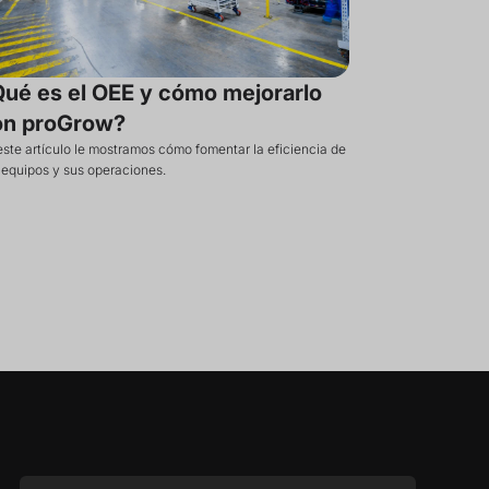
ué es el OEE y cómo mejorarlo
on proGrow?
este artículo le mostramos cómo fomentar la eficiencia de
 equipos y sus operaciones.