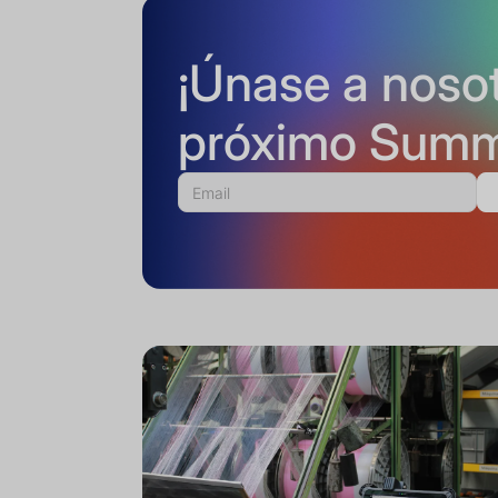
¡Únase a nosot
próximo Summ