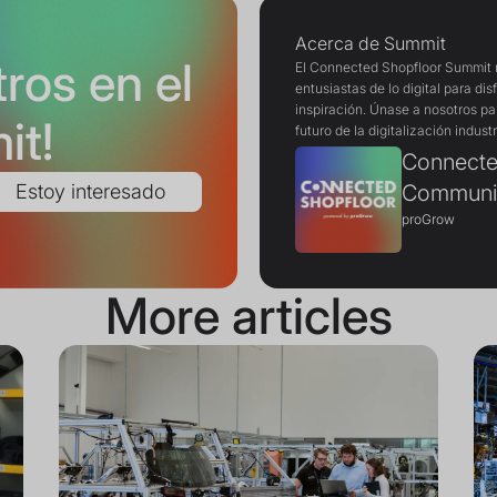
Acerca de Summit
ros en el
El Connected Shopfloor Summit re
entusiastas de lo digital para di
inspiración. Únase a nosotros pa
it!
futuro de la digitalización industr
Connecte
Communi
proGrow
More articles