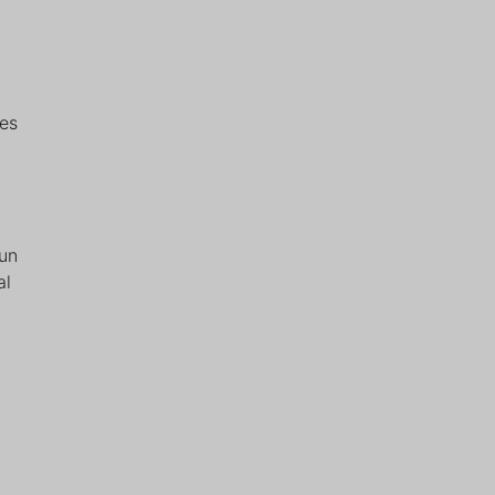
les
 un
al