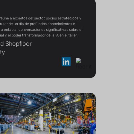
úne a expertos del sector, socios estratégicos y
sfrutar de un día de profundos conocimientos e
ra entablar conversaciones significativas sobre el
ial y el poder transformador de la IA en el taller.
d Shopfloor
ty