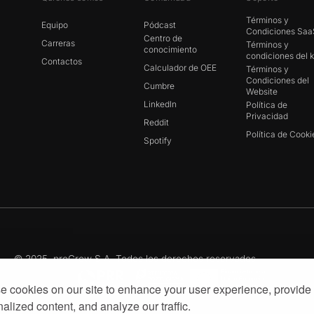
Términos y
Equipo
Pódcast
Condiciones Sa
Centro de
Carreras
Términos y
conocimiento
condiciones del k
Contactos
Calculador de OEE
Términos y
Condiciones del
Cumbre
Website
LinkedIn
Política de
Privacidad
Reddit
Política de Cooki
Spotify
© 2025, proGrow S.A. Todos los derechos reservados
 cookies on our site to enhance your user experience, provide
alized content, and analyze our traffic.