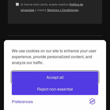
Al marcar esta casilla, acepta nuestros
Política de
.
privacidad
y nuestra
Términos y Condiciones
We use cookies on our site to enhance your user
experience, provide personalized content, and
analyze our traffic.
© 2025, proGrow S.A. Todos los derechos reservados
Accept all
Produtech R3
DIH Automotive
Reject non-essential
Preferences