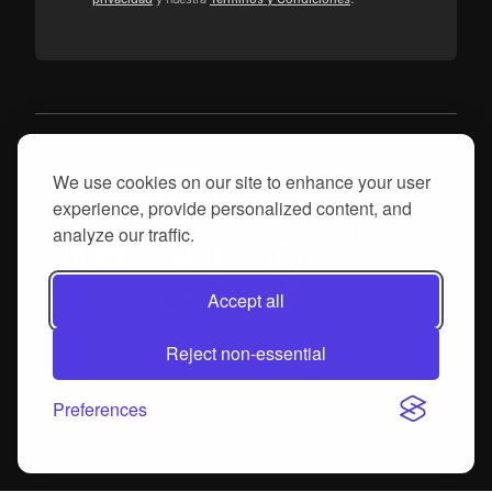
We use cookies on our site to enhance your user
experience, provide personalized content, and
© 2025, proGrow S.A. Todos los derechos reservados
analyze our traffic.
Accept all
Produtech R3
DIH Automotive
Reject non-essential
Preferences