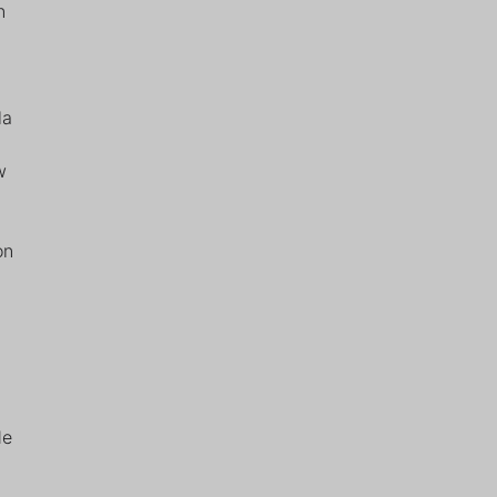
n
la
w
on
de