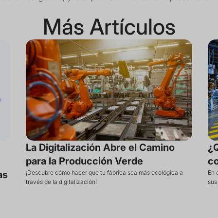
Más Artículos
La Digitalización Abre el Camino
¿Q
para la Producción Verde
c
as
¡Descubre cómo hacer que tu fábrica sea más ecológica a
En 
través de la digitalización!
sus