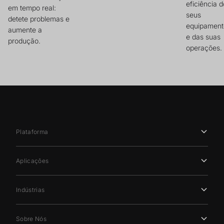
eficiência 
em tempo real:
seus
detete problemas e
equipament
aumente a
e das suas
produção.
operações.
Plataforma
Aplicações
Indústrias
Sobre Nós