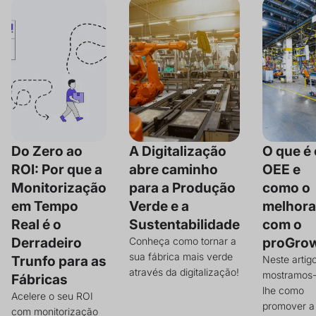
Do Zero ao
A Digitalização
O que é 
ROI: Por que a
abre caminho
OEE e
Monitorização
para a Produção
como o
em Tempo
Verde e a
melhora
Real é o
Sustentabilidade
com o
Derradeiro
proGro
Conheça como tornar a
sua fábrica mais verde
Trunfo para as
Neste artig
através da digitalização!
mostramos
Fábricas
lhe como
Acelere o seu ROI
promover a
com monitorização