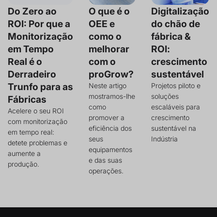
Do Zero ao
O que é o
Digitalização
ROI: Por que a
OEE e
do chão de
Monitorização
como o
fábrica &
em Tempo
melhorar
ROI:
Real é o
com o
crescimento
Derradeiro
proGrow?
sustentável
Trunfo para as
Neste artigo
Projetos piloto e
mostramos-lhe
soluções
Fábricas
como
escaláveis para
Acelere o seu ROI
promover a
crescimento
com monitorização
eficiência dos
sustentável na
em tempo real:
seus
Indústria
detete problemas e
equipamentos
aumente a
e das suas
produção.
operações.