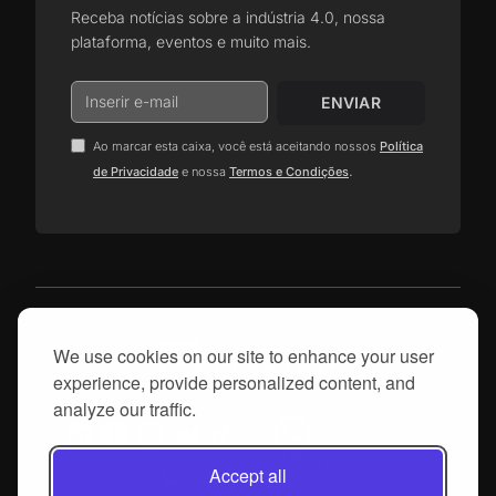
Receba notícias sobre a indústria 4.0, nossa
plataforma, eventos e muito mais.
Ao marcar esta caixa, você está aceitando nossos
Política
.
de Privacidade
e nossa
Termos e Condições
We use cookies on our site to enhance your user
experience, provide personalized content, and
© 2025, proGrow, S.A. Todos os Direitos Reservados
analyze our traffic.
Accept all