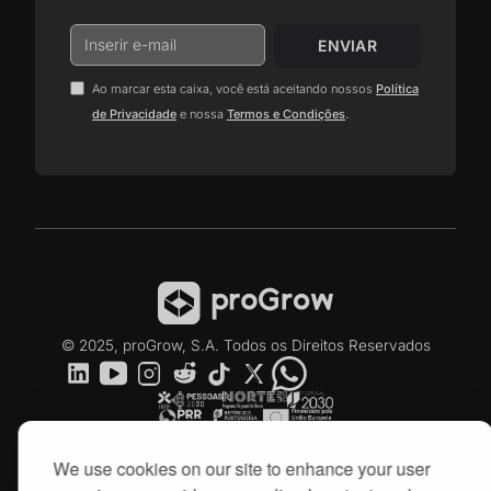
Ao marcar esta caixa, você está aceitando nossos
Política
.
de Privacidade
e nossa
Termos e Condições
© 2025, proGrow, S.A. Todos os Direitos Reservados
Produtech R3
DIH Automotive
We use cookies on our site to enhance your user