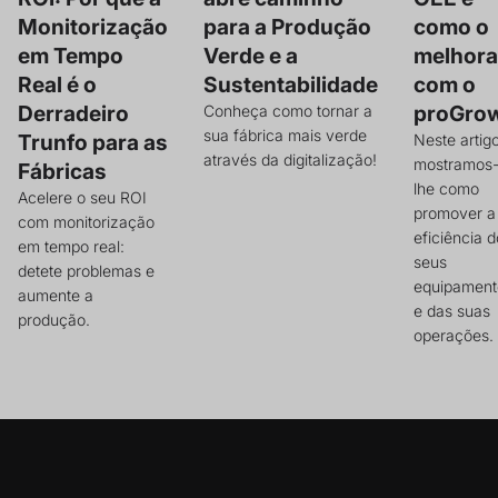
Monitorização
para a Produção
como o
em Tempo
Verde e a
melhora
Real é o
Sustentabilidade
com o
Derradeiro
proGro
Conheça como tornar a
sua fábrica mais verde
Trunfo para as
Neste artig
através da digitalização!
mostramos
Fábricas
lhe como
Acelere o seu ROI
promover a
com monitorização
eficiência 
em tempo real:
seus
detete problemas e
equipament
aumente a
e das suas
produção.
operações.