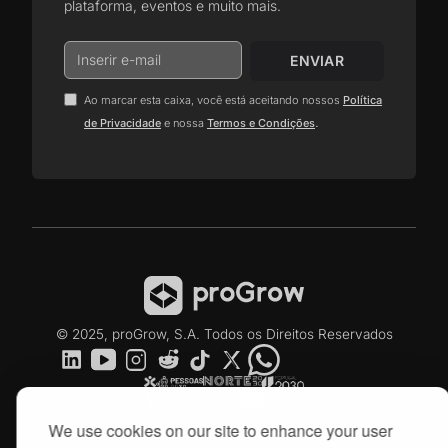
plataforma, eventos e muito mais.
Ao marcar esta caixa, você está aceitando nossos
Política
.
de Privacidade
e nossa
Termos e Condições
© 2025, proGrow, S.A. Todos os Direitos Reservados
We use cookies on our site to enhance your user
Produtech R3
DIH Automotive