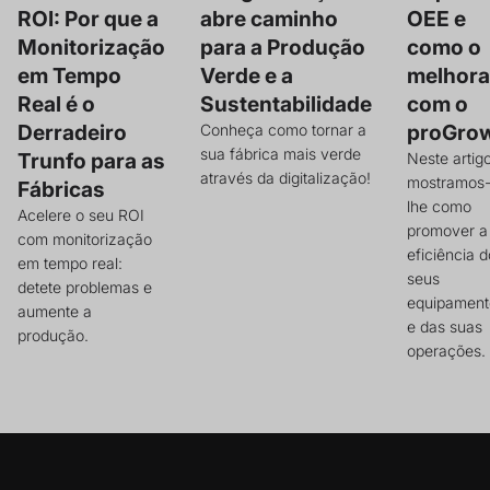
ROI: Por que a
abre caminho
OEE e
Monitorização
para a Produção
como o
em Tempo
Verde e a
melhora
Real é o
Sustentabilidade
com o
Derradeiro
proGro
Conheça como tornar a
sua fábrica mais verde
Trunfo para as
Neste artig
através da digitalização!
mostramos
Fábricas
lhe como
Acelere o seu ROI
promover a
com monitorização
eficiência 
em tempo real:
seus
detete problemas e
equipament
aumente a
e das suas
produção.
operações.