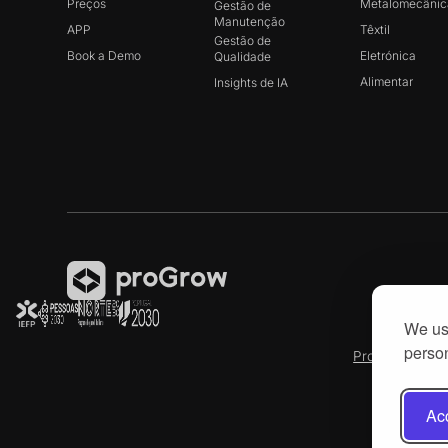
Preços
Metalomecânic
Gestão de
Manutenção
APP
Têxtil
Gestão de
Book a Demo
Eletrónica
Qualidade
Alimentar
Insights de IA
We use
person
Produtech R3
Acc