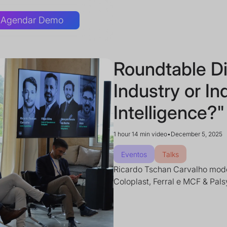
Agendar Demo
Roundtable Dis
Industry or Ind
Intelligence?"
1 hour 14 min video
•
December 5, 2025
Eventos
Talks
Ricardo Tschan Carvalho mod
Coloplast, Ferral e MCF & Pal