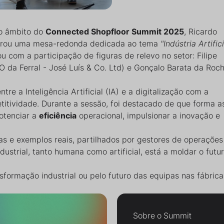
no âmbito do
Connected Shopfloor Summit 2025
, Ricardo
erou uma mesa-redonda dedicada ao tema
"Indústria Artifici
u com a participação de figuras de relevo no setor: Filipe
 da Ferral - José Luís & Co. Ltd) e Gonçalo Barata da Roc
tre a Inteligência Artificial (IA) e a digitalização com a
itividade. Durante a sessão, foi destacado de que forma a
otenciar a
eficiência
operacional, impulsionar a inovação e
as e exemplos reais, partilhados por gestores de operações
dustrial, tanto humana como artificial, está a moldar o futu
sformação industrial ou pelo futuro das equipas nas fábrica
Sobre o Summit