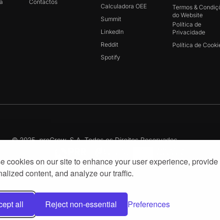
a
Contactos
Calculadora OEE
Termos & Condiç
do Website
Summit
Política de
LinkedIn
Privacidade
Reddit
Política de Cooki
Spotify
© 2025, proGrow, S.A. Todos os Direitos Reservados
 cookies on our site to enhance your user experience, provide
alized content, and analyze our traffic.
ept all
Reject non-essential
Preferences