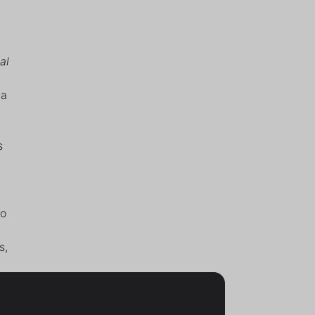
al
ha
s
ro
s,