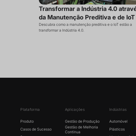
Transformar a Indústria 4.0 atrav
da Manutenção Preditiva e de IoT
Descubra como a manutenção preditiva e o IoT estão a
transformar a Indústria 4.0.
Plataforma
Aplicações
Indústrias
Produto
Gestão de Produção
Automóvel
Gestão de Melhoria
Casos de Sucesso
Plásticos
Contínua