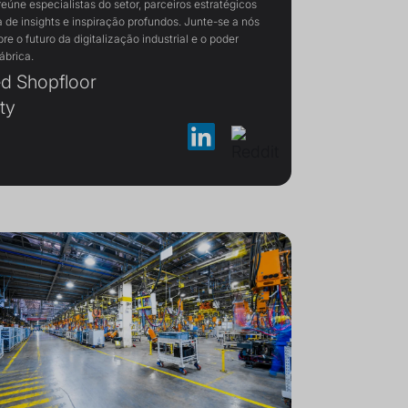
úne especialistas do setor, parceiros estratégicos
a de insights e inspiração profundos. Junte-se a nós
re o futuro da digitalização industrial e o poder
ábrica.
d Shopfloor
ty