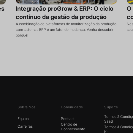
és
Integração proGrow & ERP: O ciclo
O 
contínuo da gestão da produção
c
A combinação de plataformas de monitorização da produção
Nes
com sistemas ERP é um fator de mudança. Venha descobrir
seu
porquê!
Sobre Nós
Comunidade
Suporte
Termos & Condiç
Equipa
Podcast
SaaS
Centro de
Carreiras
Termos & Condiç
Conhecimento
Kit