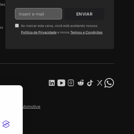
ões
Ao marcar esta caixa, você está aceitando nossos
es
.
Política de Privacidade
e nossa
Termos e Condições
DIH Automotive