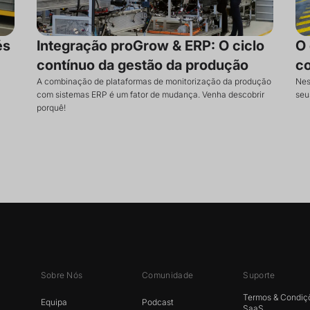
és
Integração proGrow & ERP: O ciclo
O 
contínuo da gestão da produção
c
A combinação de plataformas de monitorização da produção
Nes
com sistemas ERP é um fator de mudança. Venha descobrir
seu
porquê!
Sobre Nós
Comunidade
Suporte
Termos & Condiç
Equipa
Podcast
SaaS