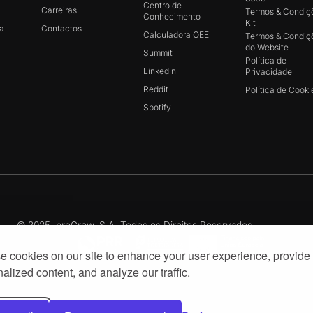
Centro de
Carreiras
Termos & Condiç
Conhecimento
Kit
a
Contactos
Calculadora OEE
Termos & Condiç
do Website
Summit
Política de
LinkedIn
Privacidade
Reddit
Política de Cooki
Spotify
© 2025, proGrow, S.A. Todos os Direitos Reservados
 cookies on our site to enhance your user experience, provide
alized content, and analyze our traffic.