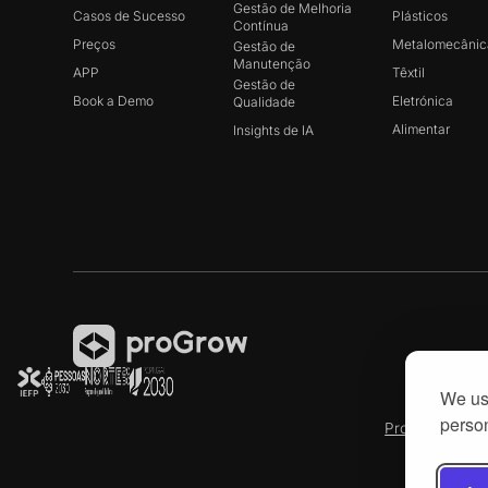
Gestão de Melhoria
Casos de Sucesso
Plásticos
Contínua
Preços
Metalomecânic
Gestão de
Manutenção
APP
Têxtil
Gestão de
Book a Demo
Eletrónica
Qualidade
Alimentar
Insights de IA
We use
person
Produtech R3