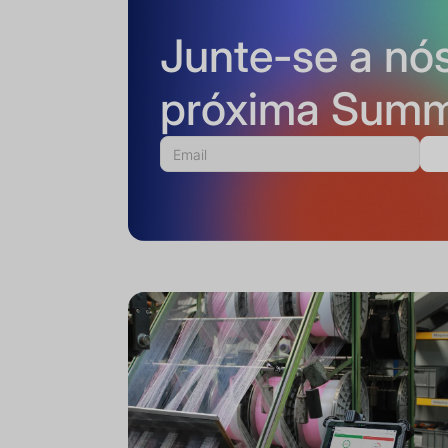
Junte-se a nó
próxima Summ