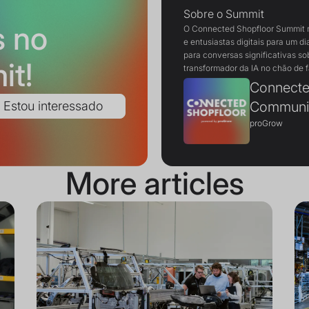
Sobre o Summit
s no
O Connected Shopfloor Summit re
e entusiastas digitais para um di
para conversas significativas sob
it!
transformador da IA no chão de f
Connecte
Communi
proGrow
More articles