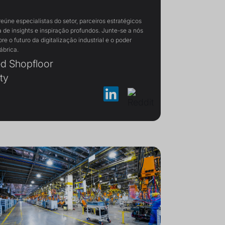
úne especialistas do setor, parceiros estratégicos
a de insights e inspiração profundos. Junte-se a nós
re o futuro da digitalização industrial e o poder
ábrica.
d Shopfloor
ty