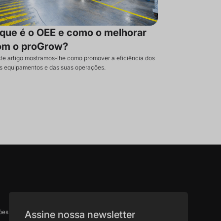
que é o OEE e como o melhorar
om o proGrow?
te artigo mostramos-lhe como promover a eficiência dos
s equipamentos e das suas operações.
ões
Assine nossa newsletter