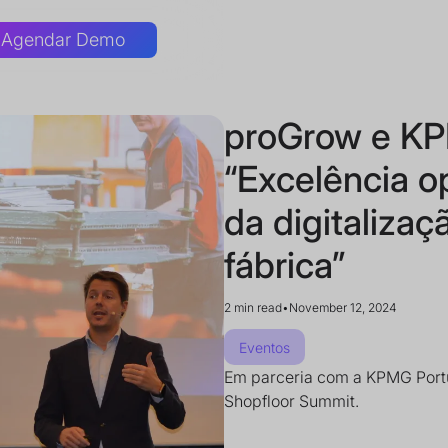
Agendar Demo
proGrow e K
“Excelência o
da digitaliza
fábrica”
2 min read
•
November 12, 2024
Eventos
Em parceria com a KPMG Portu
Shopfloor Summit.