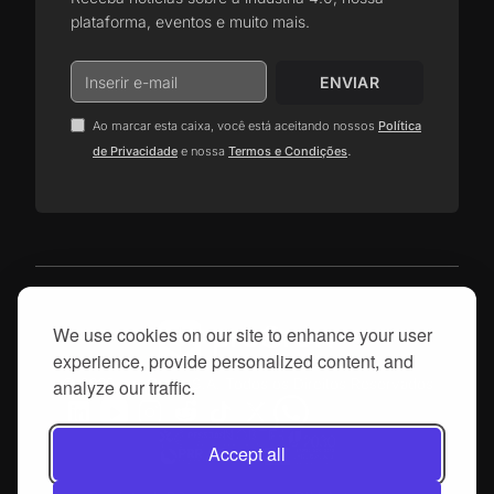
plataforma, eventos e muito mais.
Ao marcar esta caixa, você está aceitando nossos
Política
.
de Privacidade
e nossa
Termos e Condições
We use cookies on our site to enhance your user
experience, provide personalized content, and
© 2025, proGrow, S.A. Todos os Direitos Reservados
analyze our traffic.
Accept all