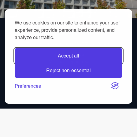
We use cookies on our site to enhance your user
proGrow participa en workshop
experience, provide personalized content, and
organizado por INEGI
analyze our traffic.
El evento tuvo lugar en el INEGI, en Oporto.
Diana Morgado
Accept all
Marketing Specialist
Reject non-essential
Preferences