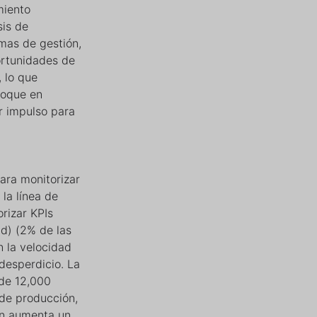
miento
sis de
mas de gestión,
ortunidades de
, lo que
foque en
r impulso para
ara monitorizar
la línea de
rizar KPIs
ad) (2% de las
n la velocidad
desperdicio. La
 de 12,000
 de producción,
ón aumenta un