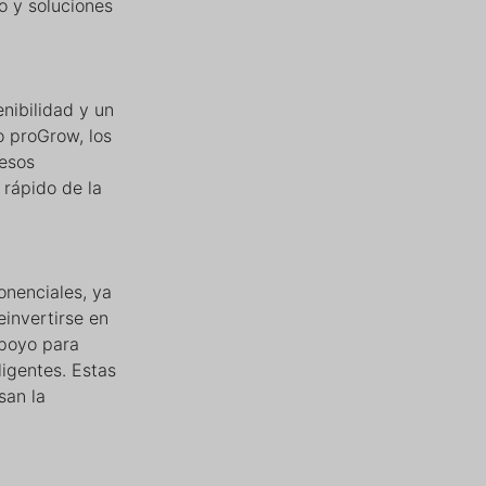
to y soluciones
nibilidad y un
o proGrow, los
cesos
 rápido de la
onenciales, ya
einvertirse en
apoyo para
igentes. Estas
san la