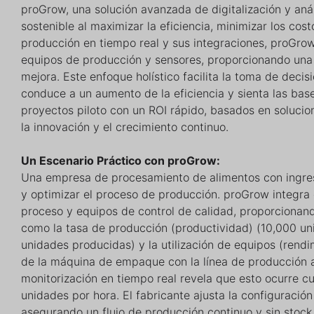
proGrow, una solución avanzada de digitalización y análi
sostenible al maximizar la eficiencia, minimizar los cos
producción en tiempo real y sus integraciones, proGrow
equipos de producción y sensores, proporcionando una v
mejora. Este enfoque holístico facilita la toma de deci
conduce a un aumento de la eficiencia y sienta las base
proyectos piloto con un ROI rápido, basados en solucio
la innovación y el crecimiento continuo.
Un Escenario Práctico con proGrow:
Una empresa de procesamiento de alimentos con ingres
y optimizar el proceso de producción. proGrow integra
proceso y equipos de control de calidad, proporcionand
como la tasa de producción (productividad) (10,000 uni
unidades producidas) y la utilización de equipos (rendi
de la máquina de empaque con la línea de producción ant
monitorización en tiempo real revela que esto ocurre 
unidades por hora. El fabricante ajusta la configuració
asegurando un flujo de producción continuo y sin stoc