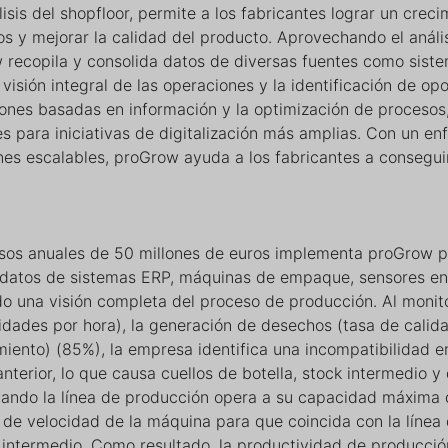
sis del shopfloor, permite a los fabricantes lograr un creci
tos y mejorar la calidad del producto. Aprovechando el análi
 recopila y consolida datos de diversas fuentes como siste
isión integral de las operaciones y la identificación de op
siones basadas en información y la optimización de procesos
s para iniciativas de digitalización más amplias. Con un en
nes escalables, proGrow ayuda a los fabricantes a consegui
os anuales de 50 millones de euros implementa proGrow p
 datos de sistemas ERP, máquinas de empaque, sensores en 
o una visión completa del proceso de producción. Al monito
dades por hora), la generación de desechos (tasa de calid
miento) (85%), la empresa identifica una incompatibilidad e
erior, lo que causa cuellos de botella, stock intermedio y 
cuando la línea de producción opera a su capacidad máxima
n de velocidad de la máquina para que coincida con la línea
k intermedio. Como resultado, la productividad de producci