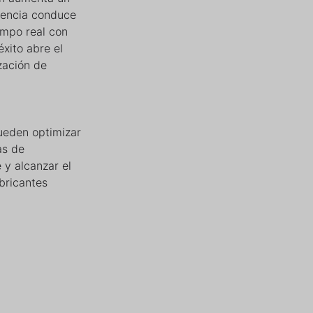
ciencia conduce
empo real con
xito abre el
zación de
pueden optimizar
as de
 y alcanzar el
bricantes