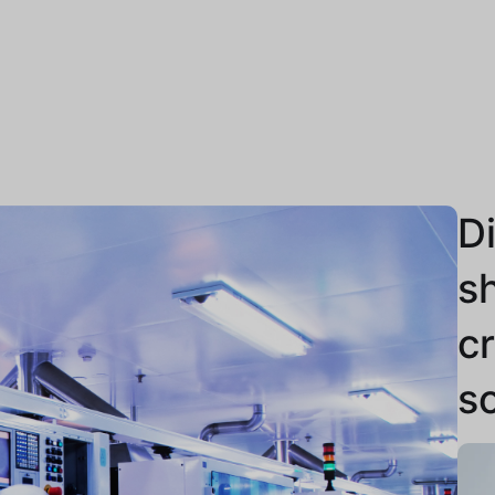
Di
s
c
s