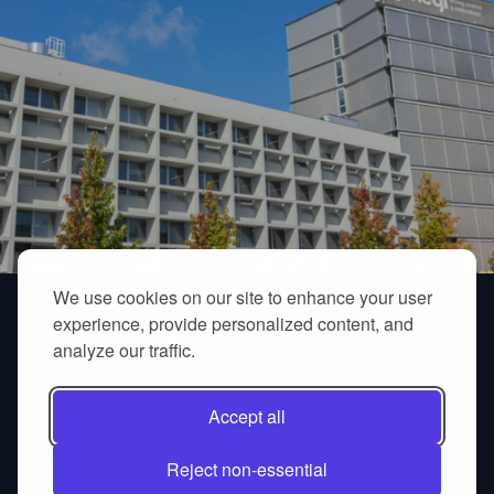
We use cookies on our site to enhance your user
proGrow participa en workshop
experience, provide personalized content, and
organizado por INEGI
analyze our traffic.
El evento tuvo lugar en el INEGI, en Oporto.
Diana Morgado
Accept all
Marketing Specialist
Reject non-essential